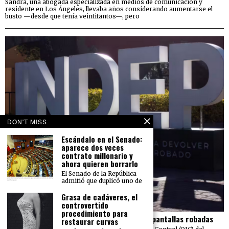
Sandra, una abogada especializada en medios de comunicación y
residente en Los Ángeles, llevaba años considerando aumentarse el
busto —desde que tenía veintitantos—, pero
DON'T MISS
Escándalo en el Senado:
aparece dos veces
contrato millonario y
ahora quieren borrarlo
El Senado de la República
admitió que duplicó uno de
Grasa de cadáveres, el
controvertido
procedimiento para
El Indep pierde más de 23 mdp en carros y pantallas robadas
restaurar curvas