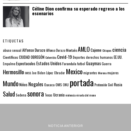
Céline Dion confirma su esperado regreso a los
escenarios
ETIQUETAS
AMLO
ciencia
Alfonso Durazo
Cajeme
abuso sexual
Alfonso Durazo Montaño
Chiapas
Covid-19
EE.UU.
Científicos
CIUDAD OBREGÓN
Colombia
Deportes
derechos humanos
Estados Unidos
Guaymas
Espectaculos
Farandula
futbol
Guerra
Empalme
Mexico
Hermosillo
mujeres
IMSS
Joe Biden
López Obrador
migrantes
Morena
portada
Mundo
Nogales
Rusia
Niños
Oaxaca
OMS
ONU
Protección Civil
sonora
Salud
Ucrania
Sedena
Texas
violencia
viruela del mono
NOTICIA ANTERIOR