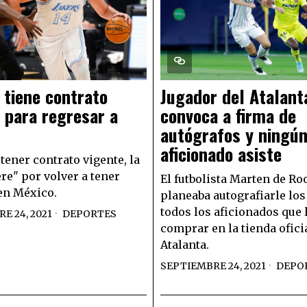
tiene contrato
Jugador del Atalant
 para regresar a
convoca a firma de
autógrafos y ningú
aficionado asiste
tener contrato vigente, la
e" por volver a tener
El futbolista Marten de Ro
en México.
planeaba autografiarle los
todos los aficionados que 
E 24, 2021
DEPORTES
comprar en la tienda ofici
Atalanta.
SEPTIEMBRE 24, 2021
DEPO