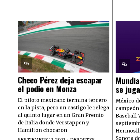
Checo Pérez deja escapar
Mundia
el podio en Monza
se juga
El piloto mexicano termina tercero
México de
en la pista, pero un castigo le relega
campeón 
al quinto lugar en un Gran Premio
Baseball 
de Italia donde Verstappen y
septiembr
Hamilton chocaron
Hermosill
Sonora do
SEPTIEMBRE 12, 2021
DEPORTES