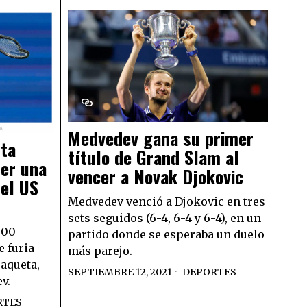
Medvedev gana su primer
lta
título de Grand Slam al
er una
vencer a Novak Djokovic
del US
Medvedev venció a Djokovic en tres
sets seguidos (6-4, 6-4 y 6-4), en un
000
partido donde se esperaba un duelo
e furia
más parejo.
raqueta,
SEPTIEMBRE 12, 2021
DEPORTES
v.
RTES