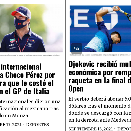
Djokovic recibió mu
internacional
económica por romp
 a Checo Pérez por
raqueta en la final 
a que le costó el
Open
n el GP de Italia
El serbio deberá abonar 5.
ternacionales dieron una
dólares tras el momento d
ficación al mexicano tras
donde se descargó con la 
do en Monza.
en la derrota ante Medvede
E 13, 2021
DEPORTES
SEPTIEMBRE 13, 2021
DEPO