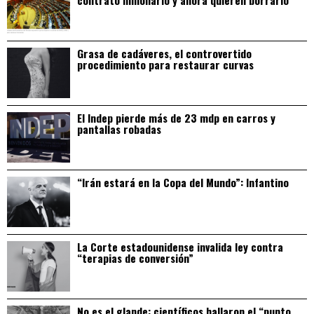
Grasa de cadáveres, el controvertido
procedimiento para restaurar curvas
El Indep pierde más de 23 mdp en carros y
pantallas robadas
“Irán estará en la Copa del Mundo”: Infantino
La Corte estadounidense invalida ley contra
“terapias de conversión”
No es el glande: científicos hallaron el “punto