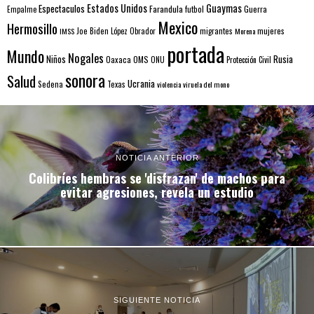
Estados Unidos
Guaymas
Espectaculos
Farandula
futbol
Guerra
Empalme
Mexico
Hermosillo
mujeres
IMSS
Joe Biden
López Obrador
migrantes
Morena
portada
Mundo
Nogales
Rusia
Niños
Oaxaca
OMS
ONU
Protección Civil
sonora
Salud
Ucrania
Sedena
Texas
violencia
viruela del mono
NOTICIA ANTERIOR
Colibríes hembras se 'disfrazan' de machos para
evitar agresiones, revela un estudio
SIGUIENTE NOTICIA