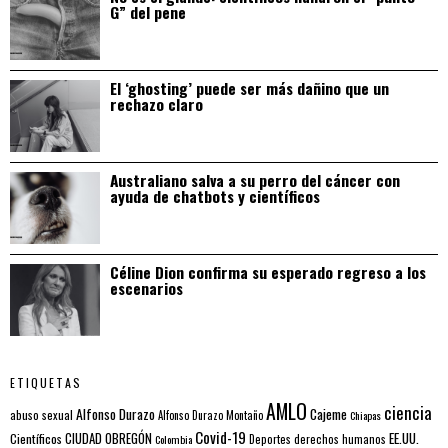
G” del pene
El ‘ghosting’ puede ser más dañino que un
rechazo claro
Australiano salva a su perro del cáncer con
ayuda de chatbots y científicos
Céline Dion confirma su esperado regreso a los
escenarios
ETIQUETAS
AMLO
ciencia
Alfonso Durazo
Cajeme
abuso sexual
Alfonso Durazo Montaño
Chiapas
Covid-19
EE.UU.
Científicos
CIUDAD OBREGÓN
Colombia
Deportes
derechos humanos