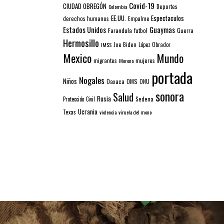
Covid-19
CIUDAD OBREGÓN
Colombia
Deportes
EE.UU.
Espectaculos
derechos humanos
Empalme
Estados Unidos
Guaymas
Farandula
futbol
Guerra
Hermosillo
IMSS
Joe Biden
López Obrador
Mexico
Mundo
mujeres
migrantes
Morena
portada
Nogales
Niños
Oaxaca
OMS
ONU
sonora
Salud
Rusia
Sedena
Protección Civil
Ucrania
Texas
violencia
viruela del mono