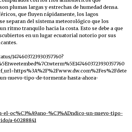
 comparados con los ríos atmosféricos que
son plumas largas y estrechas de humedad densa.
féricos, que fluyen rápidamente, los lagos
se separan del sistema meteorológico que los
n ritmo tranquilo hacia la costa. Esto se debe a que
scubiertos en un lugar ecuatorial notorio por sus
icantes.
status/1474603723930357760?
%5Etweetembed%7Ctwterm%5E1474603723930357760
f_url=https%3A%2F%2Fwww.dw.com%2Fes%2Fdete
un-nuevo-tipo-de-tormenta-hasta-ahora-
-en-el-oc%C3%A9ano-%C3%ADndico-un-nuevo-tipo-
ido/a-60288841