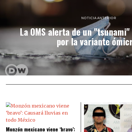
NOTICIA ANTERIOR
La OMS alerta de un "tsunami"
por la variante ómic
Monzón mexicano viene ‘bravo’: