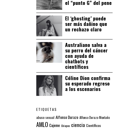
el “punto G” del pene
El ‘ghosting’ puede
ser más dañino que
un rechazo claro
Australiano salva a
su perro del cáncer
con ayuda de
chatbots y
científicos
Céline Dion confirma
su esperado regreso
a los escenarios
ETIQUETAS
Alfonso Durazo
abuso sexual
Alfonso Durazo Montaño
AMLO
ciencia
Cajeme
Científicos
Chiapas