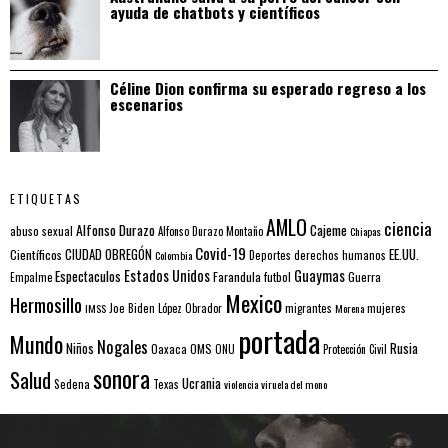
ayuda de chatbots y científicos
Céline Dion confirma su esperado regreso a los
escenarios
ETIQUETAS
AMLO
ciencia
Alfonso Durazo
Cajeme
abuso sexual
Alfonso Durazo Montaño
Chiapas
Covid-19
EE.UU.
Científicos
CIUDAD OBREGÓN
Colombia
Deportes
derechos humanos
Estados Unidos
Guaymas
Espectaculos
Farandula
futbol
Guerra
Empalme
Mexico
Hermosillo
mujeres
IMSS
Joe Biden
López Obrador
migrantes
Morena
portada
Mundo
Nogales
Rusia
Niños
Oaxaca
OMS
ONU
Protección Civil
sonora
Salud
Ucrania
Sedena
Texas
violencia
viruela del mono