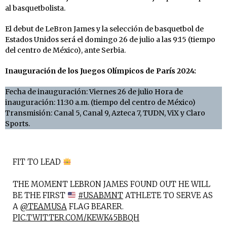
al basquetbolista.
El debut de LeBron James y la selección de basquetbol de
Estados Unidos será el domingo 26 de julio a las 9:15 (tiempo
del centro de México), ante Serbia.
Inauguración de los Juegos Olímpicos de París 2024:
Fecha de inauguración: Viernes 26 de julio Hora de
inauguración: 11:30 a.m. (tiempo del centro de México)
Transmisión: Canal 5, Canal 9, Azteca 7, TUDN, ViX y Claro
Sports.
FIT TO LEAD
THE MOMENT LEBRON JAMES FOUND OUT HE WILL
BE THE FIRST
#USABMNT
ATHLETE TO SERVE AS
A
@TEAMUSA
FLAG BEARER.
PIC.TWITTER.COM/KEWK45BBQH