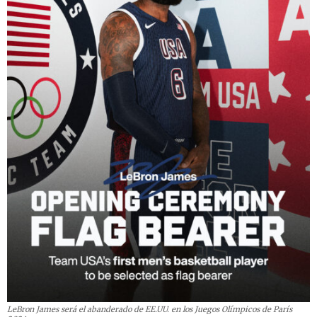
LeBron James será el abanderado de EE.UU. en los Juegos Olímpicos de París