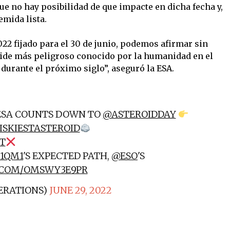
 no hay posibilidad de que impacte en dicha fecha y,
emida lista.
022 fijado para el 30 de junio, podemos afirmar sin
oide más peligroso conocido por la humanidad en el
durante el próximo siglo”, aseguró la ESA.
 ESA COUNTS DOWN TO
@ASTEROIDDAY
ISKIESTASTEROID
T
21QM1
'S EXPECTED PATH,
@ESO
'S
R.COM/OMSWY3E9PR
ERATIONS)
JUNE 29, 2022