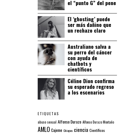
el “punto G” del pene
El ‘ghosting’ puede
ser más dañino que
un rechazo claro
Australiano salva a
su perro del cáncer
con ayuda de
chatbots y
científicos
Céline Dion confirma
su esperado regreso
a los escenarios
ETIQUETAS
Alfonso Durazo
abuso sexual
Alfonso Durazo Montaño
AMLO
ciencia
Cajeme
Científicos
Chiapas