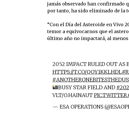
jamás observado han confirmado que
por tanto, ha sido eliminado de la t
“Con el Día del Asteroide en Vivo 2
temor a equivocarnos que el aster
último año no impactará, al menos 
2052 IMPACT RULED OUT AS
HTTPS://T.CO/QOY1KKLHDL
#R
#ANOTHERONEBITESTHEDUS
BUSY STAR FIELD AND
#20
VLT/O.HAINAUT
PIC.TWITTE
— ESA OPERATIONS (@ESAOP