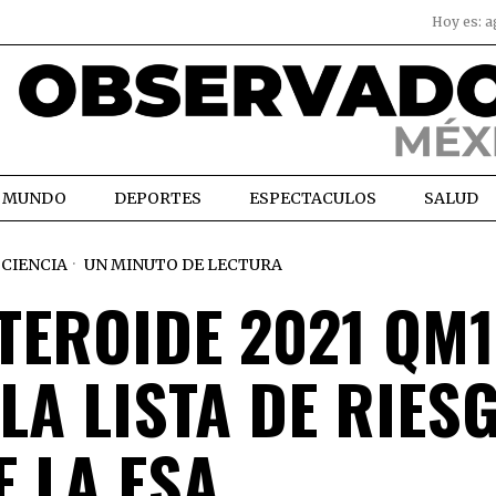
Hoy es:
a
MUNDO
DEPORTES
ESPECTACULOS
SALUD
CIENCIA
UN MINUTO DE LECTURA
TEROIDE 2021 QM1
LA LISTA DE RIES
E LA ESA