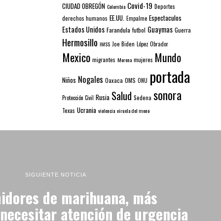
Covid-19
CIUDAD OBREGÓN
Colombia
Deportes
EE.UU.
Espectaculos
derechos humanos
Empalme
Estados Unidos
Guaymas
Farandula
futbol
Guerra
Hermosillo
IMSS
Joe Biden
López Obrador
Mexico
Mundo
mujeres
migrantes
Morena
portada
Nogales
Niños
Oaxaca
OMS
ONU
sonora
Salud
Rusia
Sedena
Protección Civil
Ucrania
Texas
violencia
viruela del mono
SIGUIENTE NOTICIA
idores de marihuana, más
necesitar atención de urgencia