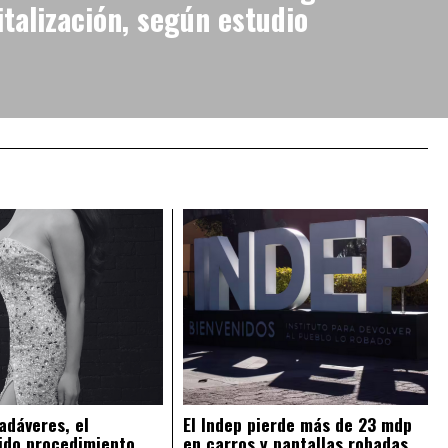
italización, según estudio
adáveres, el
El Indep pierde más de 23 mdp
ido procedimiento
en carros y pantallas robadas