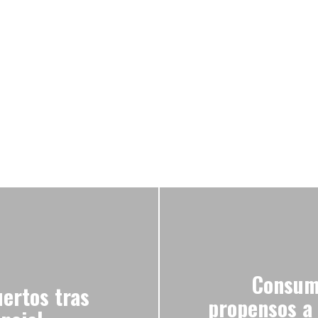
Consum
uertos tras
propensos a 