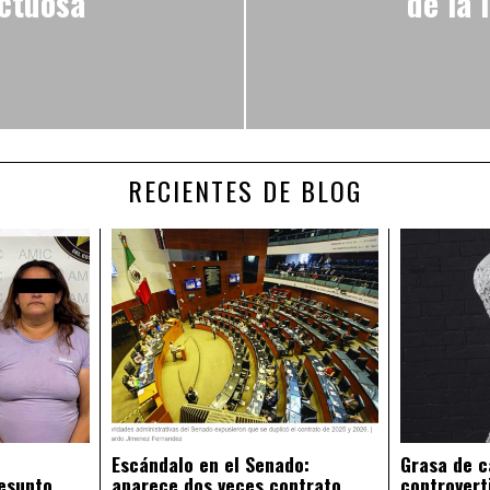
ectuosa
de la 
RECIENTES DE BLOG
Escándalo en el Senado:
Grasa de c
esunto
aparece dos veces contrato
controvert