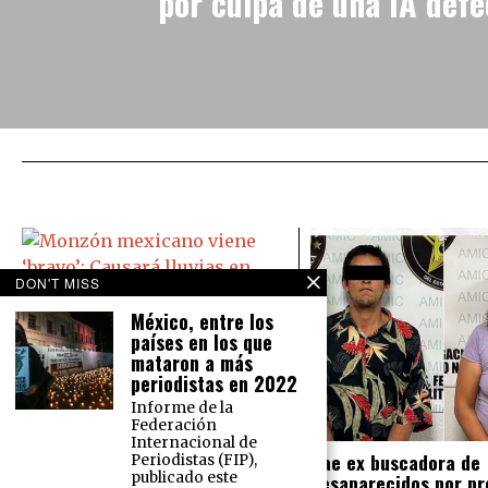
por culpa de una IA def
DON'T MISS
México, entre los
Monzón mexicano viene ‘bravo’:
países en los que
Causará lluvias en todo México
mataron a más
El Servicio Meteorológico Nacional
periodistas en 2022
prevé para este martes 16 de
Informe de la
agosto lluvias intensas en el norte
Federación
del país y lluvias muy fuertes en la
Internacional de
Cae ex buscadora de
Periodistas (FIP),
desaparecidos por pr
publicado este