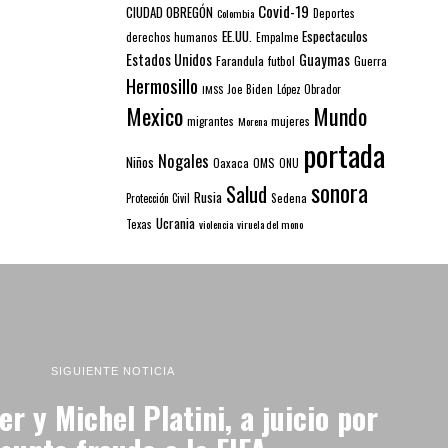
Covid-19
CIUDAD OBREGÓN
Colombia
Deportes
EE.UU.
Espectaculos
derechos humanos
Empalme
Estados Unidos
Guaymas
Farandula
futbol
Guerra
Hermosillo
IMSS
Joe Biden
López Obrador
Mexico
Mundo
mujeres
migrantes
Morena
portada
Nogales
Niños
Oaxaca
OMS
ONU
sonora
Salud
Rusia
Sedena
Protección Civil
Ucrania
Texas
violencia
viruela del mono
SIGUIENTE NOTICIA
er y Michel Platini, a juicio por