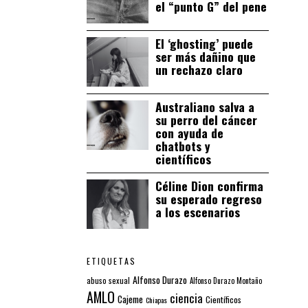
el “punto G” del pene
El ‘ghosting’ puede
ser más dañino que
un rechazo claro
Australiano salva a
su perro del cáncer
con ayuda de
chatbots y
científicos
Céline Dion confirma
su esperado regreso
a los escenarios
ETIQUETAS
Alfonso Durazo
abuso sexual
Alfonso Durazo Montaño
AMLO
ciencia
Cajeme
Científicos
Chiapas