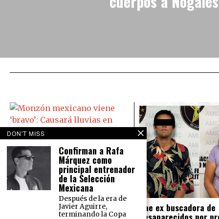
cuerpos a Nogales
DON'T MISS
Monzón mexicano viene ‘bravo’:
Confirman a Rafa
Causará lluvias en todo México
Márquez como
principal entrenador
El Servicio Meteorológico Nacional
prevé para este martes 16 de
de la Selección
agosto lluvias intensas en el norte
Mexicana
del país y lluvias muy fuertes en la
Después de la era de
Cae ex buscadora de
Javier Aguirre,
desaparecidos por pr
terminando la Copa