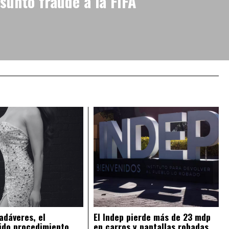
sunto fraude a la FIFA
adáveres, el
El Indep pierde más de 23 mdp
ido procedimiento
en carros y pantallas robadas