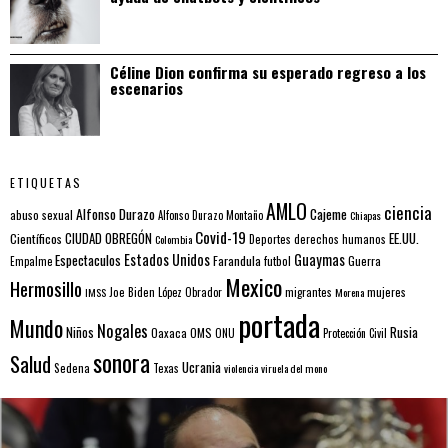
Céline Dion confirma su esperado regreso a los
escenarios
ETIQUETAS
AMLO
ciencia
Alfonso Durazo
Cajeme
abuso sexual
Alfonso Durazo Montaño
Chiapas
Covid-19
EE.UU.
Científicos
CIUDAD OBREGÓN
Colombia
Deportes
derechos humanos
Estados Unidos
Guaymas
Espectaculos
Farandula
futbol
Guerra
Empalme
Mexico
Hermosillo
mujeres
IMSS
Joe Biden
López Obrador
migrantes
Morena
portada
Mundo
Nogales
Rusia
Niños
Oaxaca
OMS
ONU
Protección Civil
sonora
Salud
Ucrania
Sedena
Texas
violencia
viruela del mono