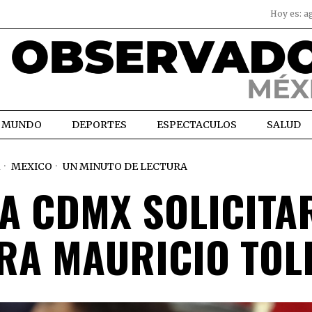
Hoy es:
a
MUNDO
DEPORTES
ESPECTACULOS
SALUD
1
MEXICO
UN MINUTO DE LECTURA
LA CDMX SOLICITA
ARA MAURICIO TOL