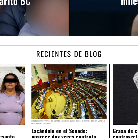
arito BC
mile
RECIENTES DE BLOG
Escándalo en el Senado:
Grasa de c
esunto
aparece dos veces contrato
controvert