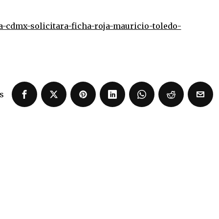
lia-cdmx-solicitara-ficha-roja-mauricio-toledo-
s