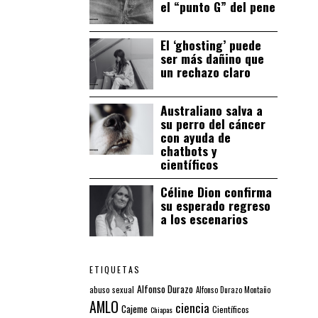
el “punto G” del pene
El ‘ghosting’ puede
ser más dañino que
un rechazo claro
Australiano salva a
su perro del cáncer
con ayuda de
chatbots y
científicos
Céline Dion confirma
su esperado regreso
a los escenarios
ETIQUETAS
Alfonso Durazo
abuso sexual
Alfonso Durazo Montaño
AMLO
ciencia
Cajeme
Científicos
Chiapas