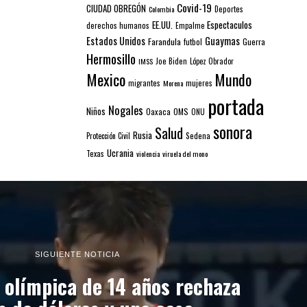
Covid-19
CIUDAD OBREGÓN
Colombia
Deportes
EE.UU.
Espectaculos
derechos humanos
Empalme
Estados Unidos
Guaymas
Farandula
futbol
Guerra
Hermosillo
IMSS
Joe Biden
López Obrador
Mexico
Mundo
mujeres
migrantes
Morena
portada
Nogales
Niños
Oaxaca
OMS
ONU
sonora
Salud
Rusia
Sedena
Protección Civil
Ucrania
Texas
violencia
viruela del mono
SIGUIENTE NOTICIA
olímpica de 14 años rechaza