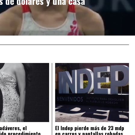
s de dólares y una casa
adáveres, el
El Indep pierde más de 23 mdp
ido procedimiento
en carros y pantallas robadas