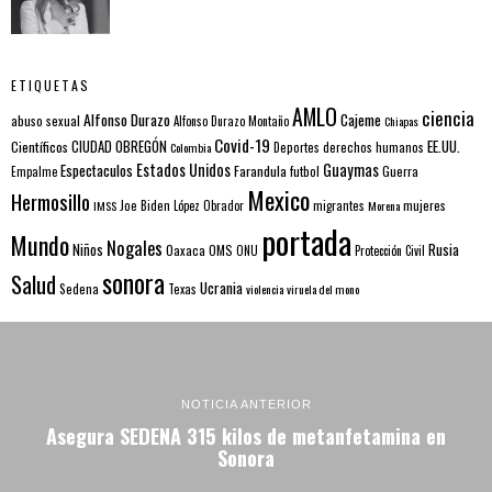
ETIQUETAS
AMLO
ciencia
Alfonso Durazo
Cajeme
abuso sexual
Alfonso Durazo Montaño
Chiapas
Covid-19
EE.UU.
Científicos
CIUDAD OBREGÓN
Colombia
Deportes
derechos humanos
Estados Unidos
Guaymas
Espectaculos
Farandula
futbol
Guerra
Empalme
Mexico
Hermosillo
mujeres
IMSS
Joe Biden
López Obrador
migrantes
Morena
portada
Mundo
Nogales
Rusia
Niños
Oaxaca
OMS
ONU
Protección Civil
sonora
Salud
Ucrania
Sedena
Texas
violencia
viruela del mono
NOTICIA ANTERIOR
Asegura SEDENA 315 kilos de metanfetamina en
Sonora