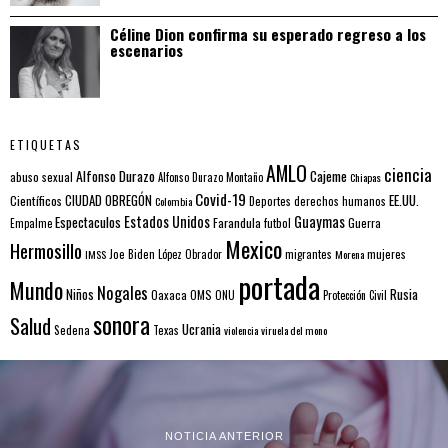
Céline Dion confirma su esperado regreso a los
escenarios
ETIQUETAS
AMLO
ciencia
Alfonso Durazo
Cajeme
abuso sexual
Alfonso Durazo Montaño
Chiapas
Covid-19
EE.UU.
Científicos
CIUDAD OBREGÓN
Colombia
Deportes
derechos humanos
Estados Unidos
Guaymas
Espectaculos
Farandula
futbol
Guerra
Empalme
Mexico
Hermosillo
mujeres
IMSS
Joe Biden
López Obrador
migrantes
Morena
portada
Mundo
Nogales
Rusia
Niños
Oaxaca
OMS
ONU
Protección Civil
sonora
Salud
Ucrania
Sedena
Texas
violencia
viruela del mono
NOTICIA ANTERIOR