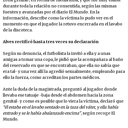
durante toda la relación no consentida, según las mismas
fuentes y avanzadas por el diario El Mundo. En la
información, describe como la víctima lo pudo ver en el
momento en que el jugador la retuvo encerrada en el lavabo
de la discoteca.
Alves rectificó hasta tres veces su declaración
Según su denuncia, el futbolista la invitó a ella y a unas
amigas a tomar una copa, le pidió que la acompañara al baño
del reservado en que se encontraban, que ella no sabía que
era tal- y una vez allí la agredió sexualmente, empleando para
ello la fuerza, como acreditan los partes médicos.
Ante la duda de la magistrada, preguntó al jugador donde
llevaba ese tatuaje -baja desde el abdomen hacia la zona
genital- y como es posible que lo viera la víctima, declaró que
“él estaba en el lavabo sentado en la taza del váter, y ella había
entrado y se le había abalanzado encima”
, según recoge El
Mundo.