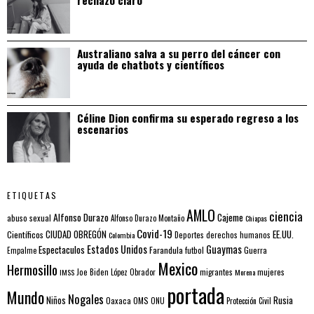
Australiano salva a su perro del cáncer con
ayuda de chatbots y científicos
Céline Dion confirma su esperado regreso a los
escenarios
ETIQUETAS
AMLO
ciencia
Alfonso Durazo
Cajeme
abuso sexual
Alfonso Durazo Montaño
Chiapas
Covid-19
EE.UU.
Científicos
CIUDAD OBREGÓN
Colombia
Deportes
derechos humanos
Estados Unidos
Guaymas
Espectaculos
Farandula
futbol
Guerra
Empalme
Mexico
Hermosillo
mujeres
IMSS
Joe Biden
López Obrador
migrantes
Morena
portada
Mundo
Nogales
Rusia
Niños
Oaxaca
OMS
ONU
Protección Civil