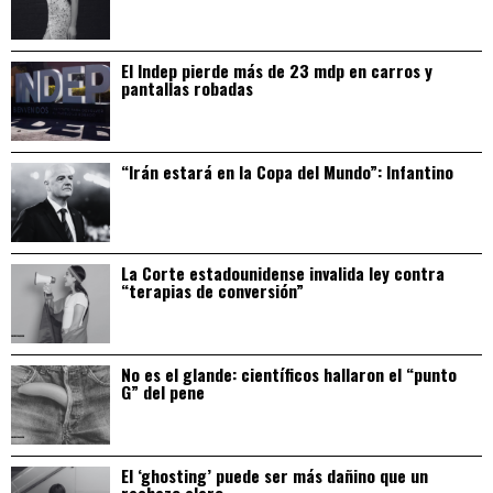
El Indep pierde más de 23 mdp en carros y
pantallas robadas
“Irán estará en la Copa del Mundo”: Infantino
La Corte estadounidense invalida ley contra
“terapias de conversión”
No es el glande: científicos hallaron el “punto
G” del pene
El ‘ghosting’ puede ser más dañino que un
rechazo claro