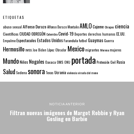
ETIQUETAS
AMLO
ciencia
Alfonso Durazo
Cajeme
abuso sexual
Alfonso Durazo Montaño
Chiapas
Covid-19
EE.UU.
Científicos
CIUDAD OBREGÓN
Colombia
Deportes
derechos humanos
Estados Unidos
Guaymas
Espectaculos
Farandula
futbol
Guerra
Empalme
Mexico
Hermosillo
mujeres
IMSS
Joe Biden
López Obrador
migrantes
Morena
portada
Mundo
Nogales
Rusia
Niños
Oaxaca
OMS
ONU
Protección Civil
sonora
Salud
Ucrania
Sedena
Texas
violencia
viruela del mono
NOTICIA ANTERIOR
Filtran nuevas imágenes de Margot Robbie y Ryan
Gosling en Barbie