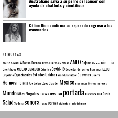
Australiano salva a su perro del cáncer con
ayuda de chatbots y científicos
Céline Dion confirma su esperado regreso a los
escenarios
ETIQUETAS
AMLO
ciencia
Alfonso Durazo
Cajeme
abuso sexual
Alfonso Durazo Montaño
Chiapas
Covid-19
EE.UU.
Científicos
CIUDAD OBREGÓN
Colombia
Deportes
derechos humanos
Estados Unidos
Guaymas
Espectaculos
Farandula
futbol
Guerra
Empalme
Mexico
Hermosillo
mujeres
IMSS
Joe Biden
López Obrador
migrantes
Morena
portada
Mundo
Nogales
Rusia
Niños
Oaxaca
OMS
ONU
Protección Civil
sonora
Salud
Ucrania
Sedena
Texas
violencia
viruela del mono