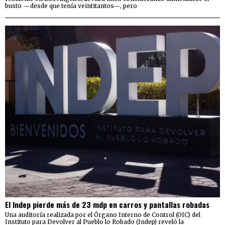
busto —desde que tenía veintitantos—, pero
El Indep pierde más de 23 mdp en carros y pantallas robadas
Una auditoría realizada por el Órgano Interno de Control (OIC) del
Instituto para Devolver al Pueblo lo Robado (Indep) reveló la