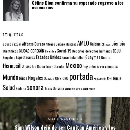
Céline Dion confirma su esperado regreso a los
escenarios
ETIQUETAS
AMLO
ciencia
Alfonso Durazo
Cajeme
abuso sexual
Alfonso Durazo Montaño
Chiapas
Covid-19
EE.UU.
Científicos
CIUDAD OBREGÓN
Colombia
Deportes
derechos humanos
Estados Unidos
Guaymas
Espectaculos
Farandula
futbol
Guerra
Empalme
Mexico
Hermosillo
mujeres
IMSS
Joe Biden
López Obrador
migrantes
Morena
portada
Mundo
Nogales
Rusia
Niños
Oaxaca
OMS
ONU
Protección Civil
sonora
Salud
Ucrania
Sedena
Texas
violencia
viruela del mono
NOTICIA ANTERIOR
Sam Wilson dejó de ser Capitán América y los