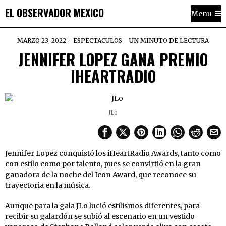
EL OBSERVADOR MEXICO
Menu
MARZO 23, 2022
ESPECTACULOS
UN MINUTO DE LECTURA
JENNIFER LOPEZ GANA PREMIO
IHEARTRADIO
JLo
Jennifer Lopez conquistó los iHeartRadio Awards, tanto como
con estilo como por talento, pues se convirtió en la gran
ganadora de la noche del Icon Award, que reconoce su
trayectoria en la música.
Aunque para la gala JLo lució estilismos diferentes, para
recibir su galardón se subió al escenario en un vestido