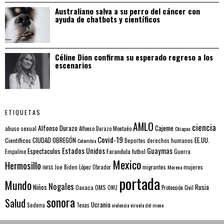
Australiano salva a su perro del cáncer con
ayuda de chatbots y científicos
Céline Dion confirma su esperado regreso a los
escenarios
ETIQUETAS
AMLO
ciencia
Alfonso Durazo
Cajeme
abuso sexual
Alfonso Durazo Montaño
Chiapas
Covid-19
EE.UU.
Científicos
CIUDAD OBREGÓN
Colombia
Deportes
derechos humanos
Estados Unidos
Guaymas
Espectaculos
Farandula
futbol
Guerra
Empalme
Mexico
Hermosillo
mujeres
IMSS
Joe Biden
López Obrador
migrantes
Morena
portada
Mundo
Nogales
Rusia
Niños
Oaxaca
OMS
ONU
Protección Civil
sonora
Salud
Ucrania
Sedena
Texas
violencia
viruela del mono