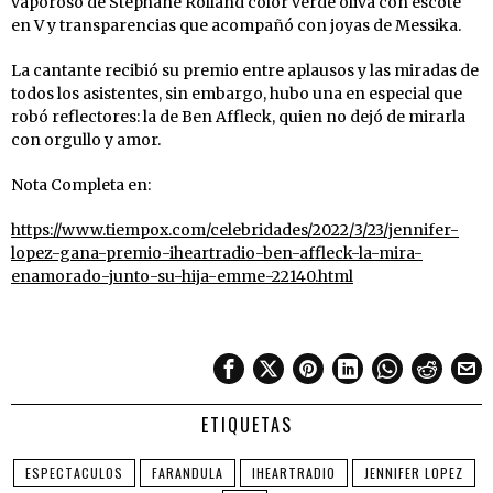
vaporoso de Stephane Rolland color verde oliva con escote
en V y transparencias que acompañó con joyas de Messika.
La cantante recibió su premio entre aplausos y las miradas de
todos los asistentes, sin embargo, hubo una en especial que
robó reflectores: la de Ben Affleck, quien no dejó de mirarla
con orgullo y amor.
Nota Completa en:
https://www.tiempox.com/celebridades/2022/3/23/jennifer-
lopez-gana-premio-iheartradio-ben-affleck-la-mira-
enamorado-junto-su-hija-emme-22140.html
ETIQUETAS
ESPECTACULOS
FARANDULA
IHEARTRADIO
JENNIFER LOPEZ