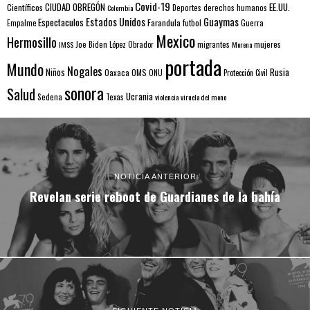
Covid-19
EE.UU.
Científicos
CIUDAD OBREGÓN
Colombia
Deportes
derechos humanos
Estados Unidos
Guaymas
Espectaculos
Farandula
futbol
Guerra
Empalme
Mexico
Hermosillo
mujeres
IMSS
Joe Biden
López Obrador
migrantes
Morena
portada
Mundo
Nogales
Rusia
Niños
Oaxaca
OMS
ONU
Protección Civil
sonora
Salud
Ucrania
Sedena
Texas
violencia
viruela del mono
NOTICIA ANTERIOR
Revelan serie reboot de Guardianes de la bahía