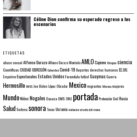
Céline Dion confirma su esperado regreso a los
escenarios
ETIQUETAS
AMLO
ciencia
Alfonso Durazo
Cajeme
abuso sexual
Alfonso Durazo Montaño
Chiapas
Covid-19
EE.UU.
Científicos
CIUDAD OBREGÓN
Colombia
Deportes
derechos humanos
Estados Unidos
Guaymas
Espectaculos
Farandula
futbol
Guerra
Empalme
Mexico
Hermosillo
mujeres
IMSS
Joe Biden
López Obrador
migrantes
Morena
portada
Mundo
Nogales
Rusia
Niños
Oaxaca
OMS
ONU
Protección Civil
sonora
Salud
Ucrania
Sedena
Texas
violencia
viruela del mono