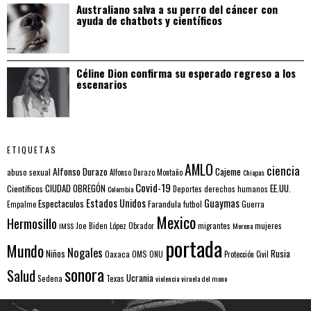
Australiano salva a su perro del cáncer con
ayuda de chatbots y científicos
Céline Dion confirma su esperado regreso a los
escenarios
ETIQUETAS
AMLO
ciencia
Alfonso Durazo
Cajeme
abuso sexual
Alfonso Durazo Montaño
Chiapas
Covid-19
EE.UU.
Científicos
CIUDAD OBREGÓN
Colombia
Deportes
derechos humanos
Estados Unidos
Guaymas
Espectaculos
Farandula
futbol
Guerra
Empalme
Mexico
Hermosillo
mujeres
IMSS
Joe Biden
López Obrador
migrantes
Morena
portada
Mundo
Nogales
Rusia
Niños
Oaxaca
OMS
ONU
Protección Civil
sonora
Salud
Ucrania
Sedena
Texas
violencia
viruela del mono