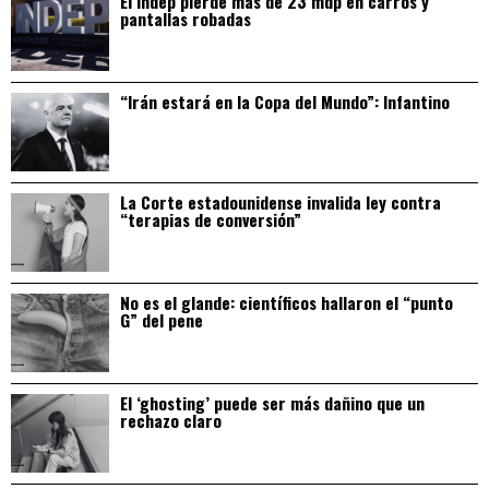
El Indep pierde más de 23 mdp en carros y
pantallas robadas
“Irán estará en la Copa del Mundo”: Infantino
La Corte estadounidense invalida ley contra
“terapias de conversión”
No es el glande: científicos hallaron el “punto
G” del pene
El ‘ghosting’ puede ser más dañino que un
rechazo claro