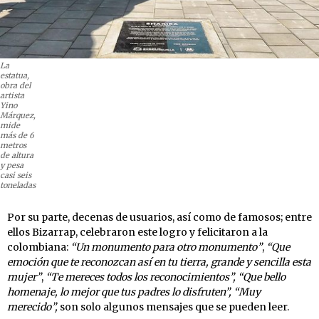
La
estatua,
obra del
artista
Yino
Márquez,
mide
más de 6
metros
de altura
y pesa
casi seis
toneladas
Por su parte, decenas de usuarios, así como de famosos; entre
ellos Bizarrap, celebraron este logro y felicitaron a la
colombiana:
“Un monumento para otro monumento”
,
“Que
emoción que te reconozcan así en tu tierra, grande y sencilla esta
mujer”
,
“Te mereces todos los reconocimientos”, “Que bello
homenaje, lo mejor que tus padres lo disfruten”, “Muy
merecido”,
son solo algunos mensajes que se pueden leer.