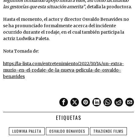
seguimos brindando apoyo moral a ellos, así como facilitando
las gestorías que esta situación amerita”
, detalla la productora.
Hasta el momento, el actor y director Osvaldo Benavides no
se ha pronunciado formalmente acerca del incidente
ocurrido durante el rodaje, en el cual también participa la
actriz Ludwika Paleta.
Nota Tomada de:
https://la-lista.com/entretenimiento/2022/10/14/un-extra-
murio-en-el-rodaje-de-la-nueva-pelicula-de-osvaldo-
benavides
ETIQUETAS
LUDWIKA PALETA
OSVALDO BENAVIDES
TRAZIENDE FILMS