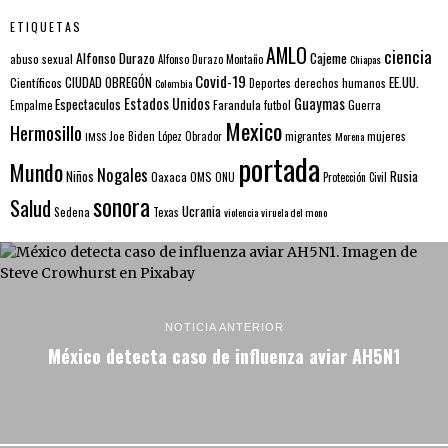
ETIQUETAS
AMLO
ciencia
Alfonso Durazo
Cajeme
abuso sexual
Alfonso Durazo Montaño
Chiapas
Covid-19
EE.UU.
Científicos
CIUDAD OBREGÓN
Colombia
Deportes
derechos humanos
Estados Unidos
Guaymas
Espectaculos
Farandula
futbol
Guerra
Empalme
Mexico
Hermosillo
mujeres
IMSS
Joe Biden
López Obrador
migrantes
Morena
portada
Mundo
Nogales
Rusia
Niños
Oaxaca
OMS
ONU
Protección Civil
sonora
Salud
Ucrania
Sedena
Texas
violencia
viruela del mono
NOTICIA ANTERIOR
México detecta caso de influenza aviar AH5N1