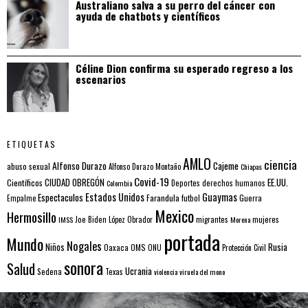
Australiano salva a su perro del cáncer con
ayuda de chatbots y científicos
Céline Dion confirma su esperado regreso a los
escenarios
ETIQUETAS
AMLO
ciencia
Alfonso Durazo
Cajeme
abuso sexual
Alfonso Durazo Montaño
Chiapas
Covid-19
EE.UU.
Científicos
CIUDAD OBREGÓN
Colombia
Deportes
derechos humanos
Estados Unidos
Guaymas
Espectaculos
Farandula
futbol
Guerra
Empalme
Mexico
Hermosillo
mujeres
IMSS
Joe Biden
López Obrador
migrantes
Morena
portada
Mundo
Nogales
Rusia
Niños
Oaxaca
OMS
ONU
Protección Civil
sonora
Salud
Ucrania
Sedena
Texas
violencia
viruela del mono