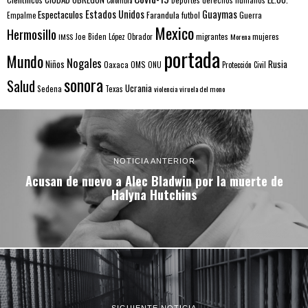
Estados Unidos
Guaymas
Espectaculos
Farandula
futbol
Guerra
Empalme
Mexico
Hermosillo
mujeres
IMSS
Joe Biden
López Obrador
migrantes
Morena
portada
Mundo
Nogales
Rusia
Niños
Oaxaca
OMS
ONU
Protección Civil
sonora
Salud
Ucrania
Sedena
Texas
violencia
viruela del mono
NOTICIA ANTERIOR
Acusan de nuevo a Alec Bladwin por la muerte de
Halyna Hutchins
SIGUIENTE NOTICIA