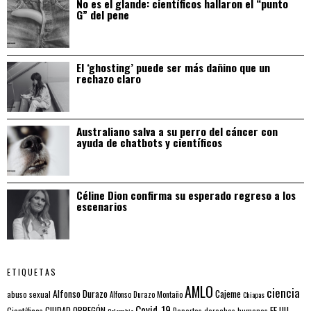
No es el glande: científicos hallaron el “punto
G” del pene
El ‘ghosting’ puede ser más dañino que un
rechazo claro
Australiano salva a su perro del cáncer con
ayuda de chatbots y científicos
Céline Dion confirma su esperado regreso a los
escenarios
ETIQUETAS
AMLO
ciencia
Alfonso Durazo
Cajeme
abuso sexual
Alfonso Durazo Montaño
Chiapas
Covid-19
EE.UU.
Científicos
CIUDAD OBREGÓN
Colombia
Deportes
derechos humanos