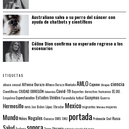
Australiano salva a su perro del cáncer con
ayuda de chatbots y científicos
Céline Dion confirma su esperado regreso a los
escenarios
ETIQUETAS
AMLO
ciencia
Alfonso Durazo
Cajeme
abuso sexual
Alfonso Durazo Montaño
Chiapas
Covid-19
EE.UU.
Científicos
CIUDAD OBREGÓN
Colombia
Deportes
derechos humanos
Estados Unidos
Guaymas
Espectaculos
Farandula
futbol
Guerra
Empalme
Mexico
Hermosillo
mujeres
IMSS
Joe Biden
López Obrador
migrantes
Morena
portada
Mundo
Nogales
Rusia
Niños
Oaxaca
OMS
ONU
Protección Civil
sonora
Salud
Ucrania
Sedena
Texas
violencia
viruela del mono