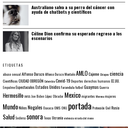
Australiano salva a su perro del cáncer con
ayuda de chatbots y científicos
Céline Dion confirma su esperado regreso a los
escenarios
ETIQUETAS
AMLO
ciencia
Alfonso Durazo
Cajeme
abuso sexual
Alfonso Durazo Montaño
Chiapas
Covid-19
EE.UU.
Científicos
CIUDAD OBREGÓN
Colombia
Deportes
derechos humanos
Estados Unidos
Guaymas
Espectaculos
Farandula
futbol
Guerra
Empalme
Mexico
Hermosillo
mujeres
IMSS
Joe Biden
López Obrador
migrantes
Morena
portada
Mundo
Nogales
Rusia
Niños
Oaxaca
OMS
ONU
Protección Civil
sonora
Salud
Ucrania
Sedena
Texas
violencia
viruela del mono