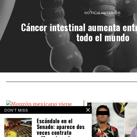
NOTICIA ANTERIOR
Cáncer intestinal aumenta ent
todo el mundo
DON'T MISS
Escándalo en el
Senado: aparece dos
Monzón mexicano viene ‘bravo’:
veces contrato
Causará lluvias en todo México