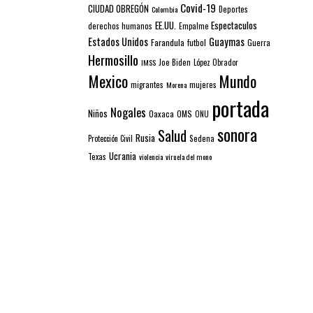
Covid-19
CIUDAD OBREGÓN
Colombia
Deportes
EE.UU.
Espectaculos
derechos humanos
Empalme
Estados Unidos
Guaymas
Farandula
futbol
Guerra
Hermosillo
IMSS
Joe Biden
López Obrador
Mexico
Mundo
mujeres
migrantes
Morena
portada
Nogales
Niños
Oaxaca
OMS
ONU
sonora
Salud
Rusia
Sedena
Protección Civil
Ucrania
Texas
violencia
viruela del mono