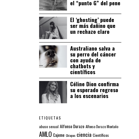
el “punto G” del pene
El ‘ghosting’ puede
ser más dañino que
un rechazo claro
Australiano salva a
su perro del cáncer
con ayuda de
chatbots y
científicos
Céline Dion confirma
su esperado regreso
a los escenarios
ETIQUETAS
Alfonso Durazo
abuso sexual
Alfonso Durazo Montaño
AMLO
ciencia
Cajeme
Científicos
Chiapas