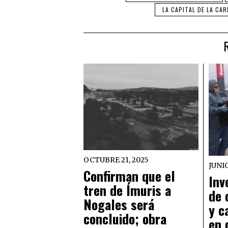
LA CAPITAL DE LA CA
OCTUBRE 21, 2025
JUNIO
Confirman que el
Inv
tren de Ímuris a
de 
Nogales será
y c
concluido; obra
en 