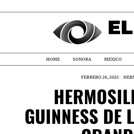
HOME
SONORA
MEXICO
FEBRERO 26, 2023
HER
HERMOSIL
GUINNESS DE 