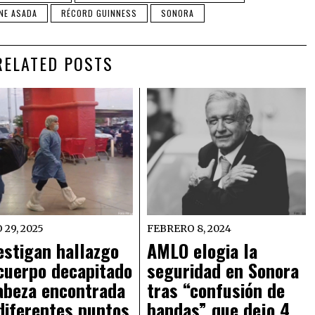
RNE ASADA
RÉCORD GUINNESS
SONORA
RELATED POSTS
 29, 2025
FEBRERO 8, 2024
estigan hallazgo
AMLO elogia la
cuerpo decapitado
seguridad en Sonora
abeza encontrada
tras “confusión de
diferentes puntos
bandas” que dejo 4