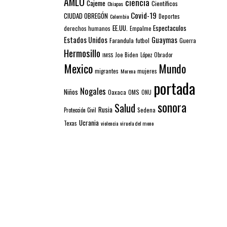
AMLO
ciencia
Cajeme
Científicos
Chiapas
Covid-19
CIUDAD OBREGÓN
Colombia
Deportes
EE.UU.
Espectaculos
derechos humanos
Empalme
Estados Unidos
Guaymas
Farandula
futbol
Guerra
Hermosillo
IMSS
Joe Biden
López Obrador
Mexico
Mundo
mujeres
migrantes
Morena
portada
Nogales
Niños
Oaxaca
OMS
ONU
sonora
Salud
Rusia
Sedena
Protección Civil
Ucrania
Texas
violencia
viruela del mono