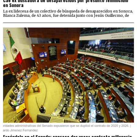
Cae ex buscadora de desaparecidos por presunto feminicidio
en Sonora
La ex lideresa de un colectivo de búsqueda de desaparecidos en Sonora,
Blanca Zulema, de 43 años, fue detenida junto con Jesús Guillermo, de
Escándalo en el Senado: aparece dos veces contrato millonario