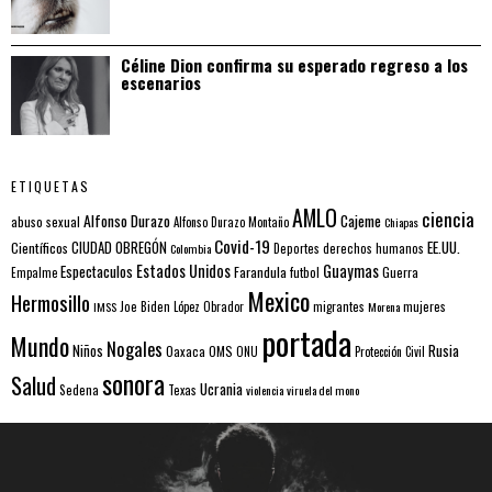
Céline Dion confirma su esperado regreso a los
escenarios
ETIQUETAS
AMLO
ciencia
Alfonso Durazo
Cajeme
abuso sexual
Alfonso Durazo Montaño
Chiapas
Covid-19
EE.UU.
Científicos
CIUDAD OBREGÓN
Colombia
Deportes
derechos humanos
Estados Unidos
Guaymas
Espectaculos
Farandula
futbol
Guerra
Empalme
Mexico
Hermosillo
mujeres
IMSS
Joe Biden
López Obrador
migrantes
Morena
portada
Mundo
Nogales
Rusia
Niños
Oaxaca
OMS
ONU
Protección Civil
sonora
Salud
Ucrania
Sedena
Texas
violencia
viruela del mono