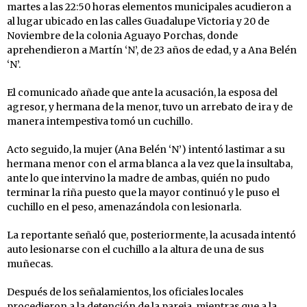
martes a las 22:50 horas elementos municipales acudieron a
al lugar ubicado en las calles Guadalupe Victoria y 20 de
Noviembre de la colonia Aguayo Porchas, donde
aprehendieron a Martín ‘N’, de 23 años de edad, y a Ana Belén
‘N’.
El comunicado añade que ante la acusación, la esposa del
agresor, y hermana de la menor, tuvo un arrebato de ira y de
manera intempestiva tomó un cuchillo.
Acto seguido, la mujer (Ana Belén ‘N’) intentó lastimar a su
hermana menor con el arma blanca a la vez que la insultaba,
ante lo que intervino la madre de ambas, quién no pudo
terminar la riña puesto que la mayor continuó y le puso el
cuchillo en el peso, amenazándola con lesionarla.
La reportante señaló que, posteriormente, la acusada intentó
auto lesionarse con el cuchillo a la altura de una de sus
muñecas.
Después de los señalamientos, los oficiales locales
procedieron a la detención de la pareja, mientras que a la