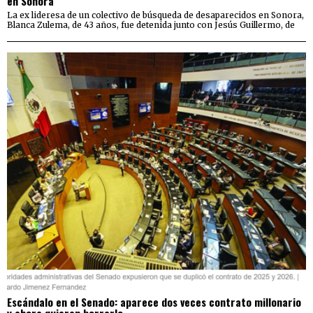
en Sonora
La ex lideresa de un colectivo de búsqueda de desaparecidos en Sonora,
Blanca Zulema, de 43 años, fue detenida junto con Jesús Guillermo, de
Escándalo en el Senado: aparece dos veces contrato millonario
y ahora quieren borrarlo