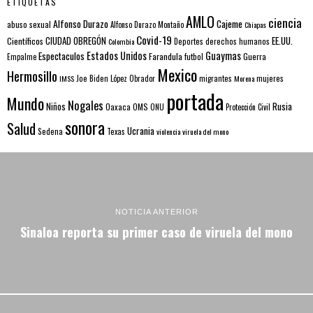
ETIQUETAS
AMLO
ciencia
Alfonso Durazo
Cajeme
abuso sexual
Alfonso Durazo Montaño
Chiapas
Covid-19
EE.UU.
Científicos
CIUDAD OBREGÓN
Colombia
Deportes
derechos humanos
Estados Unidos
Guaymas
Espectaculos
Farandula
futbol
Guerra
Empalme
Mexico
Hermosillo
mujeres
IMSS
Joe Biden
López Obrador
migrantes
Morena
portada
Mundo
Nogales
Rusia
Niños
Oaxaca
OMS
ONU
Protección Civil
sonora
Salud
Ucrania
Sedena
Texas
violencia
viruela del mono
NOTICIA ANTERIOR
Sinaloa reporta su primer caso de viruela del mono