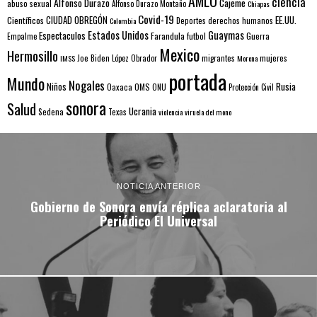
AMLO
ciencia
Alfonso Durazo
Cajeme
abuso sexual
Alfonso Durazo Montaño
Chiapas
Covid-19
EE.UU.
Científicos
CIUDAD OBREGÓN
Colombia
Deportes
derechos humanos
Estados Unidos
Guaymas
Espectaculos
Farandula
futbol
Guerra
Empalme
Mexico
Hermosillo
mujeres
IMSS
Joe Biden
López Obrador
migrantes
Morena
portada
Mundo
Nogales
Rusia
Niños
Oaxaca
OMS
ONU
Protección Civil
sonora
Salud
Ucrania
Sedena
Texas
violencia
viruela del mono
NOTICIA ANTERIOR
Gobierno de Sonora envía réplica aclaratoria al
Periódico El Universal