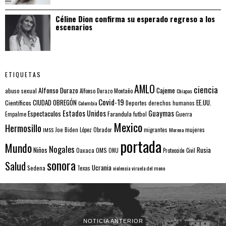
Céline Dion confirma su esperado regreso a los
escenarios
ETIQUETAS
AMLO
ciencia
Alfonso Durazo
Cajeme
abuso sexual
Alfonso Durazo Montaño
Chiapas
Covid-19
EE.UU.
Científicos
CIUDAD OBREGÓN
Colombia
Deportes
derechos humanos
Estados Unidos
Guaymas
Espectaculos
Farandula
futbol
Guerra
Empalme
Mexico
Hermosillo
mujeres
IMSS
Joe Biden
López Obrador
migrantes
Morena
portada
Mundo
Nogales
Rusia
Niños
Oaxaca
OMS
ONU
Protección Civil
sonora
Salud
Ucrania
Sedena
Texas
violencia
viruela del mono
NOTICIA ANTERIOR