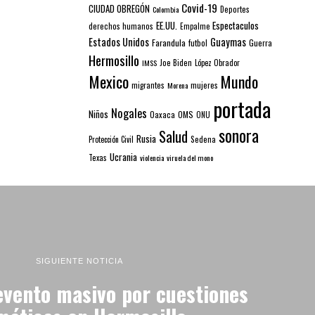
Covid-19
CIUDAD OBREGÓN
Colombia
Deportes
EE.UU.
Espectaculos
derechos humanos
Empalme
Estados Unidos
Guaymas
Farandula
futbol
Guerra
Hermosillo
IMSS
Joe Biden
López Obrador
Mexico
Mundo
mujeres
migrantes
Morena
portada
Nogales
Niños
Oaxaca
OMS
ONU
sonora
Salud
Rusia
Sedena
Protección Civil
Ucrania
Texas
violencia
viruela del mono
SIGUIENTE NOTICIA
evento masivo por cuestiones