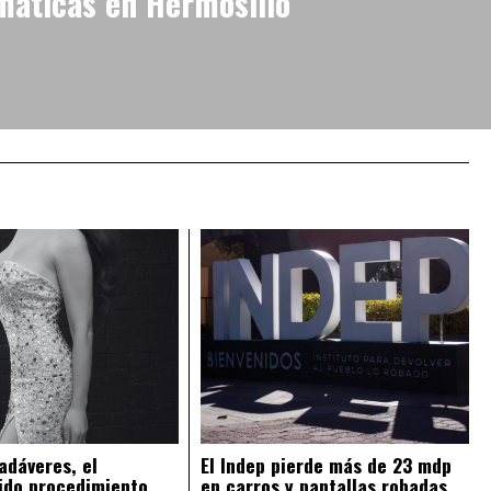
máticas en Hermosillo
adáveres, el
El Indep pierde más de 23 mdp
ido procedimiento
en carros y pantallas robadas