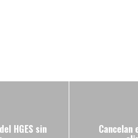
del HGES sin
Cancelan 