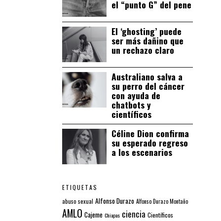
el “punto G” del pene
El ‘ghosting’ puede
ser más dañino que
un rechazo claro
Australiano salva a
su perro del cáncer
con ayuda de
chatbots y
científicos
Céline Dion confirma
su esperado regreso
a los escenarios
ETIQUETAS
Alfonso Durazo
abuso sexual
Alfonso Durazo Montaño
AMLO
ciencia
Cajeme
Científicos
Chiapas