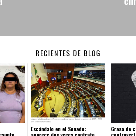
a
cli
RECIENTES DE BLOG
Escándalo en el Senado:
Grasa de c
esunto
aparece dos veces contrato
controvert