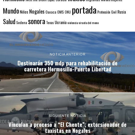
portada
Mundo
Nogales
Rusia
Niños
Oaxaca
OMS
ONU
Protección Civil
sonora
Salud
Ucrania
Sedena
Texas
violencia
viruela del mono
NOTICIA ANTERIOR
Destinarán 350 mdp para rehabilitación de
carretera Hermosillo-Puerto Libertad
SIGUIENTE NOTICIA
Vinculan a proceso a “El Chente”, extorsionador de
taxistas en Nogales