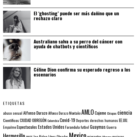
El ‘ghosting’ puede ser más dañino que un
rechazo claro
Australiano salva a su perro del cáncer con
ayuda de chatbots y científicos
Céline Dion confirma su esperado regreso a los
escenarios
ETIQUETAS
AMLO
ciencia
Alfonso Durazo
Cajeme
abuso sexual
Alfonso Durazo Montaño
Chiapas
Covid-19
EE.UU.
Científicos
CIUDAD OBREGÓN
Colombia
Deportes
derechos humanos
Estados Unidos
Guaymas
Espectaculos
Farandula
futbol
Guerra
Empalme
Mexico
Hermosillo
mujeres
IMSS
Joe Biden
López Obrador
migrantes
Morena