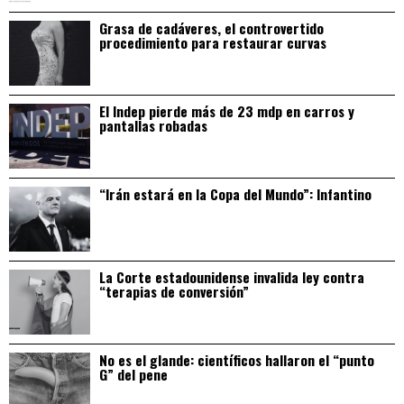
Grasa de cadáveres, el controvertido
procedimiento para restaurar curvas
El Indep pierde más de 23 mdp en carros y
pantallas robadas
“Irán estará en la Copa del Mundo”: Infantino
La Corte estadounidense invalida ley contra
“terapias de conversión”
No es el glande: científicos hallaron el “punto
G” del pene