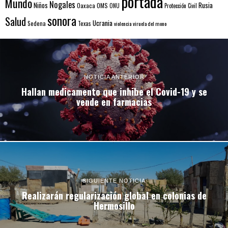
portada
Mundo
Nogales
Rusia
Niños
Oaxaca
OMS
ONU
Protección Civil
sonora
Salud
Ucrania
Sedena
Texas
violencia
viruela del mono
NOTICIA ANTERIOR
Hallan medicamento que inhibe el Covid-19 y se
vende en farmacias
SIGUIENTE NOTICIA
Realizarán regularización global en colonias de
Hermosillo