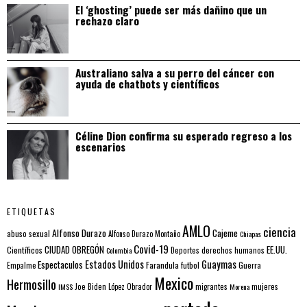
El ‘ghosting’ puede ser más dañino que un
rechazo claro
Australiano salva a su perro del cáncer con
ayuda de chatbots y científicos
Céline Dion confirma su esperado regreso a los
escenarios
ETIQUETAS
AMLO
ciencia
Alfonso Durazo
Cajeme
abuso sexual
Alfonso Durazo Montaño
Chiapas
Covid-19
EE.UU.
Científicos
CIUDAD OBREGÓN
Colombia
Deportes
derechos humanos
Estados Unidos
Guaymas
Espectaculos
Farandula
futbol
Guerra
Empalme
Mexico
Hermosillo
mujeres
IMSS
Joe Biden
López Obrador
migrantes
Morena