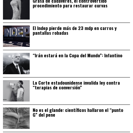
Grasa de cadáveres, el controvertido
procedimiento para restaurar curvas
El Indep pierde más de 23 mdp en carros y
pantallas robadas
“Irán estará en la Copa del Mundo”: Infantino
La Corte estadounidense invalida ley contra
“terapias de conversión”
No es el glande: científicos hallaron el “punto
G” del pene