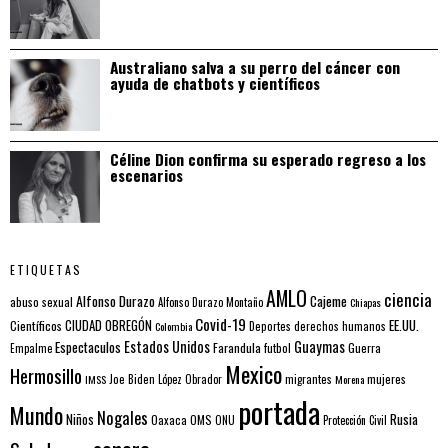
Australiano salva a su perro del cáncer con
ayuda de chatbots y científicos
Céline Dion confirma su esperado regreso a los
escenarios
ETIQUETAS
AMLO
ciencia
Alfonso Durazo
Cajeme
abuso sexual
Alfonso Durazo Montaño
Chiapas
Covid-19
EE.UU.
Científicos
CIUDAD OBREGÓN
Colombia
Deportes
derechos humanos
Estados Unidos
Guaymas
Espectaculos
Farandula
futbol
Guerra
Empalme
Mexico
Hermosillo
mujeres
IMSS
Joe Biden
López Obrador
migrantes
Morena
portada
Mundo
Nogales
Rusia
Niños
Oaxaca
OMS
ONU
Protección Civil