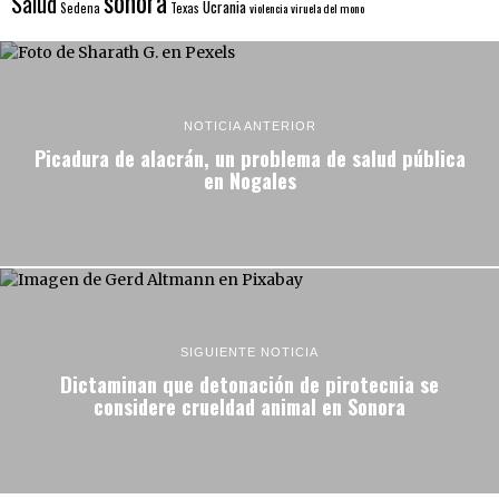
sonora
Salud
Ucrania
Sedena
Texas
violencia
viruela del mono
NOTICIA ANTERIOR
Picadura de alacrán, un problema de salud pública
en Nogales
SIGUIENTE NOTICIA
Dictaminan que detonación de pirotecnia se
considere crueldad animal en Sonora