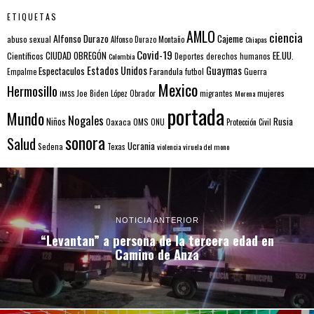
ETIQUETAS
AMLO
ciencia
Alfonso Durazo
Cajeme
abuso sexual
Alfonso Durazo Montaño
Chiapas
Covid-19
EE.UU.
Científicos
CIUDAD OBREGÓN
Colombia
Deportes
derechos humanos
Estados Unidos
Guaymas
Espectaculos
Farandula
futbol
Guerra
Empalme
Mexico
Hermosillo
mujeres
IMSS
Joe Biden
López Obrador
migrantes
Morena
portada
Mundo
Nogales
Rusia
Niños
Oaxaca
OMS
ONU
Protección Civil
sonora
Salud
Ucrania
Sedena
Texas
violencia
viruela del mono
NOTICIA ANTERIOR
“Levantan” a persona de la tercera edad en
Camino de Anza