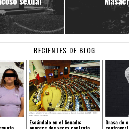
acoso sexual
Masacr
RECIENTES DE BLOG
Escándalo en el Senado:
Grasa de c
esunto
aparece dos veces contrato
controvert