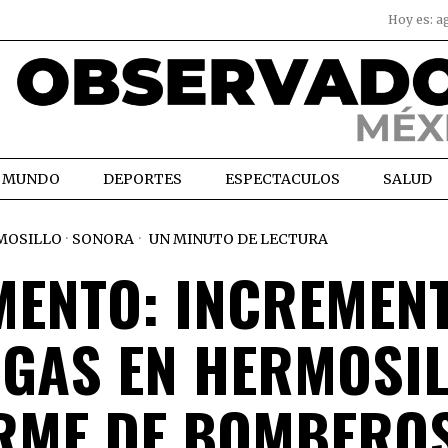
Hoy es:
a
MUNDO
DEPORTES
ESPECTACULOS
SALUD
MOSILLO
·
SONORA
UN MINUTO DE LECTURA
MENTO: INCREMEN
 GAS EN HERMOSI
RME DE BOMBERO