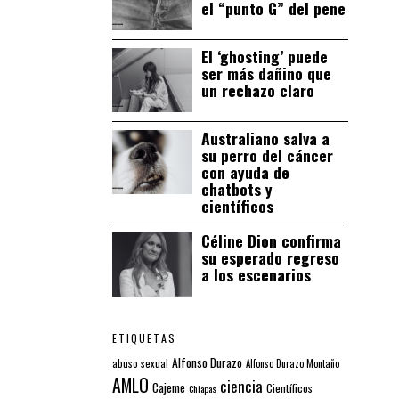
el “punto G” del pene
El ‘ghosting’ puede
ser más dañino que
un rechazo claro
Australiano salva a
su perro del cáncer
con ayuda de
chatbots y
científicos
Céline Dion confirma
su esperado regreso
a los escenarios
ETIQUETAS
Alfonso Durazo
abuso sexual
Alfonso Durazo Montaño
AMLO
ciencia
Cajeme
Científicos
Chiapas