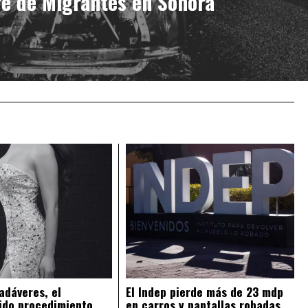
e de Migrantes en Sonora
adáveres, el
El Indep pierde más de 23 mdp
ido procedimiento
en carros y pantallas robadas