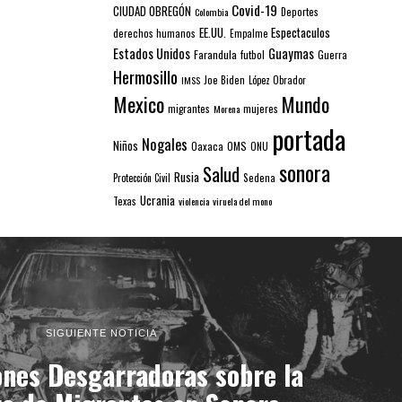
Covid-19
CIUDAD OBREGÓN
Colombia
Deportes
EE.UU.
Espectaculos
derechos humanos
Empalme
Estados Unidos
Guaymas
Farandula
futbol
Guerra
Hermosillo
IMSS
Joe Biden
López Obrador
Mexico
Mundo
mujeres
migrantes
Morena
portada
Nogales
Niños
Oaxaca
OMS
ONU
sonora
Salud
Rusia
Sedena
Protección Civil
Ucrania
Texas
violencia
viruela del mono
SIGUIENTE NOTICIA
ones Desgarradoras sobre la