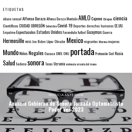
ETIQUETAS
AMLO
ciencia
Alfonso Durazo
Cajeme
abuso sexual
Alfonso Durazo Montaño
Chiapas
Covid-19
EE.UU.
Científicos
CIUDAD OBREGÓN
Colombia
Deportes
derechos humanos
Estados Unidos
Guaymas
Espectaculos
Farandula
futbol
Guerra
Empalme
Mexico
Hermosillo
mujeres
IMSS
Joe Biden
López Obrador
migrantes
Morena
portada
Mundo
Nogales
Rusia
Niños
Oaxaca
OMS
ONU
Protección Civil
sonora
Salud
Ucrania
Sedena
Texas
violencia
viruela del mono
NOTICIA ANTERIOR
Anuncia Gobierno de Sonora Jornada Optometrista
Poder Ver 2023