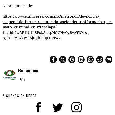
Nota Tomada de:
https://www.eluniversal.com.mx/metropoli/de-policia-
suspendido-heroe-reconocido-ascienden-uniformado-que-
mato-criminal-en-iztapalapa?
fbclid=IwAR11t_fnSFsk8akpNCCHv0yBwGWx_s-
o_JhLDzL7kJx-16jGybBTqO-zE4s
Redaccion
SIGUENOS EN REDES