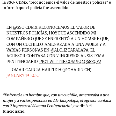
la SSC- CDMX “reconocemos el valor de nuestros policías” e
informó que el policía fue ascendido.
EN
@SSC_CDMX
RECONOCEMOS EL VALOR DE
NUESTROS POLICÍAS, HOY FUE ASCENDIDO MI
COMPAÑERO QUE SE ENFRENTÓ A UN HOMBRE QUE,
CON UN CUCHILLO, AMENAZABA A UNA MUJER Y A
VARIAS PERSONAS EN
@ALC_IZTAPALAPA
, EL
AGRESOR CONTABA CON 7 INGRESOS AL SISTEMA
PENITENCIARIO.
PIC.TWITTER.COM/IQ4Q688QF2
— OMAR GARCIA HARFUCH (@OHARFUCH)
JANUARY 19, 2023
“Enfrentó a un hombre que, con un cuchillo, amenazaba a una
mujer y a varias personas en Alc_Iztapalapa, el agresor contaba
con 7 ingresos al Sistema Penitenciario”
, escribió el
funcionario.