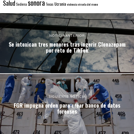
sonora
Salud
Ucrania
Sedena
Texas
violencia
viruela del mono
NOTICIA ANTERIOR
Se intoxican tres menores tras ingerir Clonazepam
por reto de TikTok
SIGUIENTE NOTICIA
FGR impugna orden para crear banco de datos
forenses