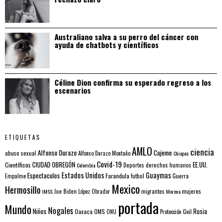
Australiano salva a su perro del cáncer con
ayuda de chatbots y científicos
Céline Dion confirma su esperado regreso a los
escenarios
ETIQUETAS
AMLO
ciencia
Alfonso Durazo
Cajeme
abuso sexual
Alfonso Durazo Montaño
Chiapas
Covid-19
EE.UU.
Científicos
CIUDAD OBREGÓN
Colombia
Deportes
derechos humanos
Estados Unidos
Guaymas
Espectaculos
Farandula
futbol
Guerra
Empalme
Mexico
Hermosillo
mujeres
IMSS
Joe Biden
López Obrador
migrantes
Morena
portada
Mundo
Nogales
Rusia
Niños
Oaxaca
OMS
ONU
Protección Civil