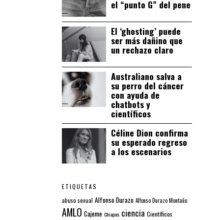
el “punto G” del pene
El ‘ghosting’ puede
ser más dañino que
un rechazo claro
Australiano salva a
su perro del cáncer
con ayuda de
chatbots y
científicos
Céline Dion confirma
su esperado regreso
a los escenarios
ETIQUETAS
Alfonso Durazo
abuso sexual
Alfonso Durazo Montaño
AMLO
ciencia
Cajeme
Científicos
Chiapas