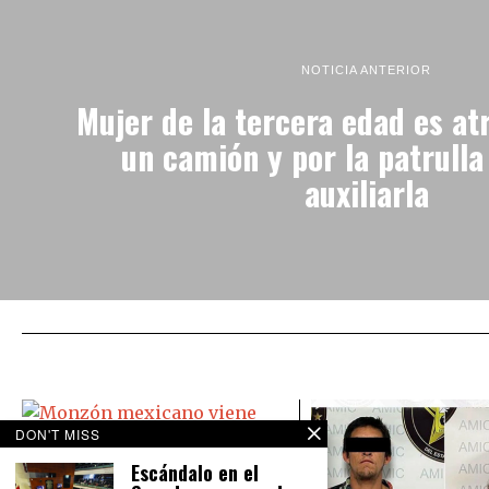
NOTICIA ANTERIOR
Mujer de la tercera edad es at
un camión y por la patrulla
auxiliarla
DON'T MISS
Escándalo en el