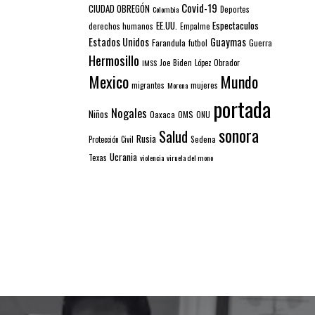
Covid-19
CIUDAD OBREGÓN
Colombia
Deportes
EE.UU.
Espectaculos
derechos humanos
Empalme
Estados Unidos
Guaymas
Farandula
futbol
Guerra
Hermosillo
IMSS
Joe Biden
López Obrador
Mexico
Mundo
mujeres
migrantes
Morena
portada
Nogales
Niños
Oaxaca
OMS
ONU
sonora
Salud
Rusia
Sedena
Protección Civil
Ucrania
Texas
violencia
viruela del mono