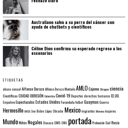
rechazo claro
Australiano salva a su perro del cáncer con
ayuda de chatbots y científicos
Céline Dion confirma su esperado regreso a los
escenarios
ETIQUETAS
AMLO
ciencia
Alfonso Durazo
Cajeme
abuso sexual
Alfonso Durazo Montaño
Chiapas
Covid-19
EE.UU.
Científicos
CIUDAD OBREGÓN
Colombia
Deportes
derechos humanos
Estados Unidos
Guaymas
Espectaculos
Farandula
futbol
Guerra
Empalme
Mexico
Hermosillo
mujeres
IMSS
Joe Biden
López Obrador
migrantes
Morena
portada
Mundo
Nogales
Rusia
Niños
Oaxaca
OMS
ONU
Protección Civil