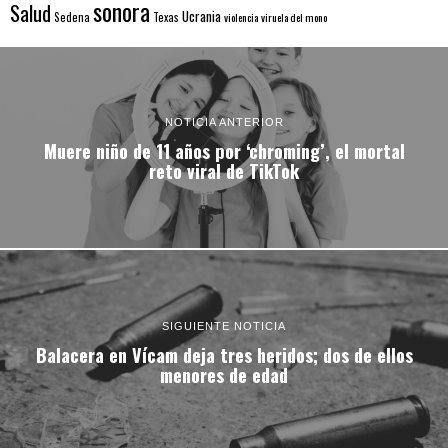
sonora
Salud
Ucrania
Sedena
Texas
violencia
viruela del mono
NOTICIA ANTERIOR
Muere niño de 11 años por ‘chroming’, el mortal
reto viral de TikTok
SIGUIENTE NOTICIA
Balacera en Vícam deja tres heridos; dos de ellos
menores de edad