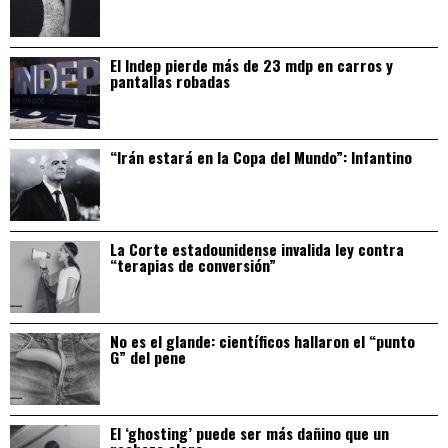
El Indep pierde más de 23 mdp en carros y
pantallas robadas
“Irán estará en la Copa del Mundo”: Infantino
La Corte estadounidense invalida ley contra
“terapias de conversión”
No es el glande: científicos hallaron el “punto
G” del pene
El ‘ghosting’ puede ser más dañino que un