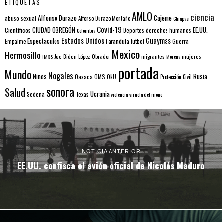
ETIQUETAS
AMLO
ciencia
Alfonso Durazo
Cajeme
abuso sexual
Alfonso Durazo Montaño
Chiapas
Covid-19
EE.UU.
Científicos
CIUDAD OBREGÓN
Colombia
Deportes
derechos humanos
Estados Unidos
Guaymas
Espectaculos
Farandula
futbol
Guerra
Empalme
Mexico
Hermosillo
mujeres
IMSS
Joe Biden
López Obrador
migrantes
Morena
portada
Mundo
Nogales
Rusia
Niños
Oaxaca
OMS
ONU
Protección Civil
sonora
Salud
Ucrania
Sedena
Texas
violencia
viruela del mono
NOTICIA ANTERIOR
EE.UU. confisca el avión oficial de Nicolás Maduro