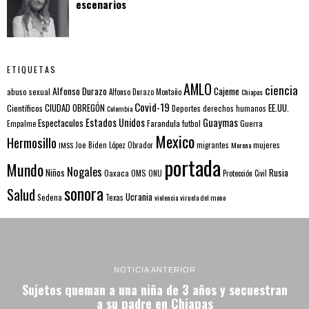
escenarios
ETIQUETAS
AMLO
ciencia
Alfonso Durazo
Cajeme
abuso sexual
Alfonso Durazo Montaño
Chiapas
Covid-19
EE.UU.
Científicos
CIUDAD OBREGÓN
Colombia
Deportes
derechos humanos
Estados Unidos
Guaymas
Espectaculos
Farandula
futbol
Guerra
Empalme
Mexico
Hermosillo
mujeres
IMSS
Joe Biden
López Obrador
migrantes
Morena
portada
Mundo
Nogales
Rusia
Niños
Oaxaca
OMS
ONU
Protección Civil
sonora
Salud
Ucrania
Sedena
Texas
violencia
viruela del mono
NOTICIA ANTERIOR
Sujetos queman a una niña de 3 años y secuestran
a su padre en Chiapas