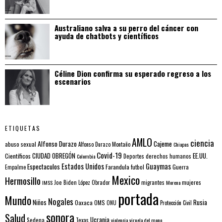
Australiano salva a su perro del cáncer con
ayuda de chatbots y científicos
Céline Dion confirma su esperado regreso a los
escenarios
ETIQUETAS
AMLO
ciencia
Alfonso Durazo
Cajeme
abuso sexual
Alfonso Durazo Montaño
Chiapas
Covid-19
EE.UU.
Científicos
CIUDAD OBREGÓN
Colombia
Deportes
derechos humanos
Estados Unidos
Guaymas
Espectaculos
Farandula
futbol
Guerra
Empalme
Mexico
Hermosillo
mujeres
IMSS
Joe Biden
López Obrador
migrantes
Morena
portada
Mundo
Nogales
Rusia
Niños
Oaxaca
OMS
ONU
Protección Civil
sonora
Salud
Ucrania
Sedena
Texas
violencia
viruela del mono