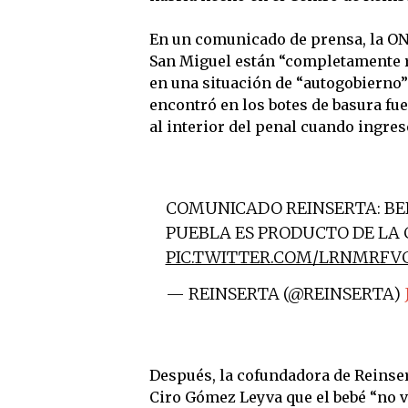
En un comunicado de prensa, la ONG
San Miguel están “completamente r
en una situación de “autogobierno” 
encontró en los botes de basura fue
al interior del penal cuando ingres
COMUNICADO REINSERTA: BEB
PUEBLA ES PRODUCTO DE LA
PIC.TWITTER.COM/LRNMRFV
— REINSERTA (@REINSERTA)
Después, la cofundadora de Reinsert
Ciro Gómez Leyva que el bebé “no vi