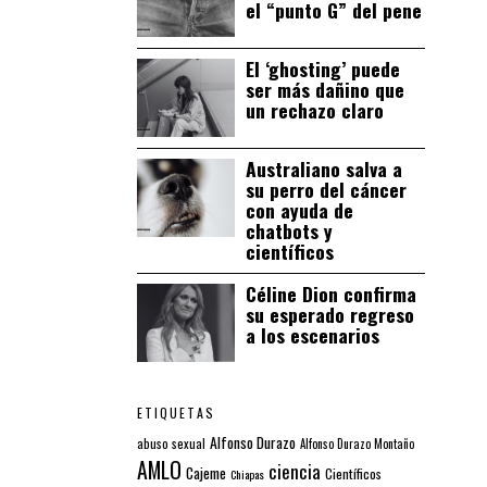
el “punto G” del pene
El ‘ghosting’ puede
ser más dañino que
un rechazo claro
Australiano salva a
su perro del cáncer
con ayuda de
chatbots y
científicos
Céline Dion confirma
su esperado regreso
a los escenarios
ETIQUETAS
Alfonso Durazo
abuso sexual
Alfonso Durazo Montaño
AMLO
ciencia
Cajeme
Científicos
Chiapas