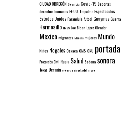
Covid-19
CIUDAD OBREGÓN
Colombia
Deportes
EE.UU.
Espectaculos
derechos humanos
Empalme
Estados Unidos
Guaymas
Farandula
futbol
Guerra
Hermosillo
IMSS
Joe Biden
López Obrador
Mexico
Mundo
mujeres
migrantes
Morena
portada
Nogales
Niños
Oaxaca
OMS
ONU
sonora
Salud
Rusia
Sedena
Protección Civil
Ucrania
Texas
violencia
viruela del mono