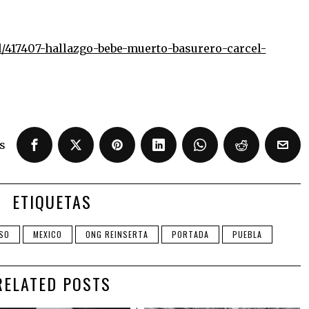
ad/417407-hallazgo-bebe-muerto-basurero-carcel-
s
ETIQUETAS
SO
MEXICO
ONG REINSERTA
PORTADA
PUEBLA
RELATED POSTS