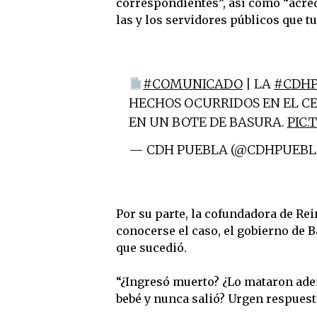
correspondientes”, así como “acred
las y los servidores públicos que t
#COMUNICADO
| LA
#CDH
HECHOS OCURRIDOS EN EL C
EN UN BOTE DE BASURA.
PIC
— CDH PUEBLA (@CDHPUEBL
Por su parte, la cofundadora de Re
conocerse el caso, el gobierno de
que sucedió.
“¿Ingresó muerto? ¿Lo mataron aden
bebé y nunca salió? Urgen respuesta