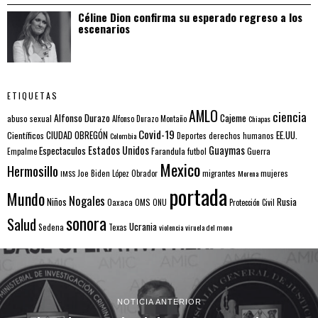
Céline Dion confirma su esperado regreso a los
escenarios
ETIQUETAS
AMLO
ciencia
Alfonso Durazo
Cajeme
abuso sexual
Alfonso Durazo Montaño
Chiapas
Covid-19
EE.UU.
Científicos
CIUDAD OBREGÓN
Colombia
Deportes
derechos humanos
Estados Unidos
Guaymas
Espectaculos
Farandula
futbol
Guerra
Empalme
Mexico
Hermosillo
mujeres
IMSS
Joe Biden
López Obrador
migrantes
Morena
portada
Mundo
Nogales
Rusia
Niños
Oaxaca
OMS
ONU
Protección Civil
sonora
Salud
Ucrania
Sedena
Texas
violencia
viruela del mono
NOTICIA ANTERIOR