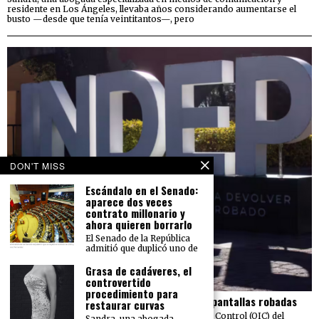
residente en Los Ángeles, llevaba años considerando aumentarse el
busto —desde que tenía veintitantos—, pero
DON'T MISS
Escándalo en el Senado:
aparece dos veces
contrato millonario y
ahora quieren borrarlo
El Senado de la República
admitió que duplicó uno de
Grasa de cadáveres, el
controvertido
procedimiento para
El Indep pierde más de 23 mdp en carros y pantallas robadas
restaurar curvas
Una auditoría realizada por el Órgano Interno de Control (OIC) del
Sandra, una abogada