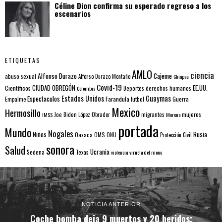
Céline Dion confirma su esperado regreso a los
escenarios
ETIQUETAS
AMLO
ciencia
Alfonso Durazo
Cajeme
abuso sexual
Alfonso Durazo Montaño
Chiapas
Covid-19
EE.UU.
Científicos
CIUDAD OBREGÓN
Colombia
Deportes
derechos humanos
Estados Unidos
Guaymas
Espectaculos
Farandula
futbol
Guerra
Empalme
Mexico
Hermosillo
mujeres
IMSS
Joe Biden
López Obrador
migrantes
Morena
portada
Mundo
Nogales
Rusia
Niños
Oaxaca
OMS
ONU
Protección Civil
sonora
Salud
Ucrania
Sedena
Texas
violencia
viruela del mono
NOTICIA ANTERIOR
Coche bomba deja 9 muertos y 20 heridos;