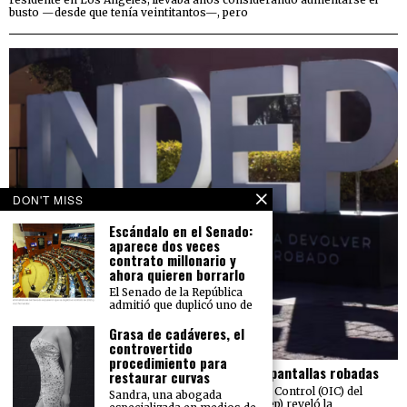
busto —desde que tenía veintitantos—, pero
DON'T MISS
Escándalo en el Senado:
aparece dos veces
contrato millonario y
ahora quieren borrarlo
El Senado de la República
admitió que duplicó uno de
Grasa de cadáveres, el
controvertido
procedimiento para
El Indep pierde más de 23 mdp en carros y pantallas robadas
restaurar curvas
Una auditoría realizada por el Órgano Interno de Control (OIC) del
Sandra, una abogada
Instituto para Devolver al Pueblo lo Robado (Indep) reveló la