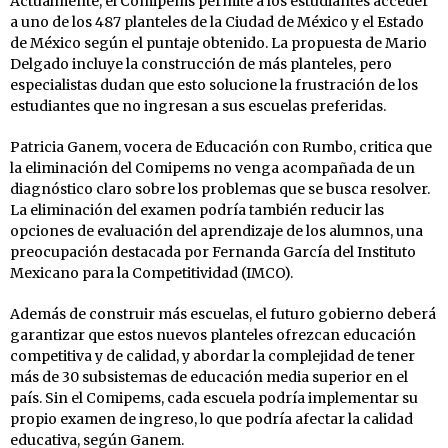
Actualmente, el Comipems permite a los estudiantes acceder
a uno de los 487 planteles de la Ciudad de México y el Estado
de México según el puntaje obtenido. La propuesta de Mario
Delgado incluye la construcción de más planteles, pero
especialistas dudan que esto solucione la frustración de los
estudiantes que no ingresan a sus escuelas preferidas.
Patricia Ganem, vocera de Educación con Rumbo, critica que
la eliminación del Comipems no venga acompañada de un
diagnóstico claro sobre los problemas que se busca resolver.
La eliminación del examen podría también reducir las
opciones de evaluación del aprendizaje de los alumnos, una
preocupación destacada por Fernanda García del Instituto
Mexicano para la Competitividad (IMCO).
Además de construir más escuelas, el futuro gobierno deberá
garantizar que estos nuevos planteles ofrezcan educación
competitiva y de calidad, y abordar la complejidad de tener
más de 30 subsistemas de educación media superior en el
país. Sin el Comipems, cada escuela podría implementar su
propio examen de ingreso, lo que podría afectar la calidad
educativa, según Ganem.