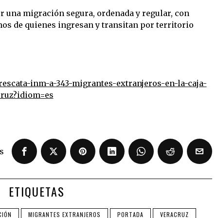
 una migración segura, ordenada y regular, con
os de quienes ingresan y transitan por territorio
escata-inm-a-343-migrantes-extranjeros-en-la-caja-
cruz?idiom=es
s
ETIQUETAS
CIÓN
MIGRANTES EXTRANJEROS
PORTADA
VERACRUZ