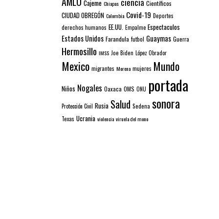
AMLO
ciencia
Cajeme
Científicos
Chiapas
Covid-19
CIUDAD OBREGÓN
Colombia
Deportes
EE.UU.
Espectaculos
derechos humanos
Empalme
Estados Unidos
Guaymas
Farandula
futbol
Guerra
Hermosillo
IMSS
Joe Biden
López Obrador
Mexico
Mundo
mujeres
migrantes
Morena
portada
Nogales
Niños
Oaxaca
OMS
ONU
sonora
Salud
Rusia
Sedena
Protección Civil
Ucrania
Texas
violencia
viruela del mono