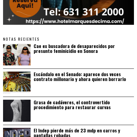
NOTAS RECIENTES
Cae ex buscadora de desaparecidos por
presunto feminicidio en Sonora
Escándalo en el Senado: aparece dos veces
contrato millonario y ahora quieren borrarlo
Grasa de cadáveres, el controvertido
procedimiento para restaurar curvas
El Indep pierde más de 23 mdp en carros y
pantallas robadas