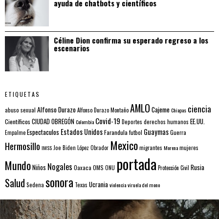
ayuda de chatbots y científicos
Céline Dion confirma su esperado regreso a los
escenarios
ETIQUETAS
AMLO
ciencia
Alfonso Durazo
Cajeme
abuso sexual
Alfonso Durazo Montaño
Chiapas
Covid-19
EE.UU.
Científicos
CIUDAD OBREGÓN
Colombia
Deportes
derechos humanos
Estados Unidos
Guaymas
Espectaculos
Farandula
futbol
Guerra
Empalme
Mexico
Hermosillo
mujeres
IMSS
Joe Biden
López Obrador
migrantes
Morena
portada
Mundo
Nogales
Rusia
Niños
Oaxaca
OMS
ONU
Protección Civil
sonora
Salud
Ucrania
Sedena
Texas
violencia
viruela del mono